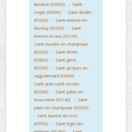
durance (05600)
-
Saint-
crepin (05600)
-
Saint-disdier
(05250)
-
Saint-etienne-en-
devoluy (05250)
-
Saint-
etienne-le-laus (05130)
-
Saint-eusebe-en-champsaur
(05500)
-
Saint-firmin
(05800)
-
Saint-genis
(05300)
-
Saint-jacques-en-
valgodemard (05800)
-
Saint-jean-saint-nicolas
(05260)
-
Saint-julien-en-
beauchene (05140)
-
Saint-
julien-en-champsaur (05500)
-
Saint-laurent-du-cros
(05500)
-
Saint-leger-les-
melezes (05260)
-
Saint-