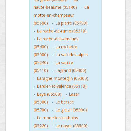
haute-beaume (05140)
-
La
motte-en-champsaur
(05500)
-
La piarre (05700)
-
La roche-de-rame (05310)
-
La roche-des-arnauds
(05400)
-
La rochette
(05000)
-
La salle-les-alpes
(05240)
-
La saulce
(05110)
-
Lagrand (05300)
-
Laragne-monteglin (05300)
-
Lardier-et-valenca (05110)
-
Laye (05500)
-
Lazer
(05300)
-
Le bersac
(05700)
-
Le glaizil (05800)
-
Le monetier-les-bains
(05220)
-
Le noyer (05500)