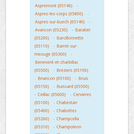
Aspremont (05140)
-
Aspres-les-corps (05800)
-
Aspres-sur-buech (05140)
-
Avancon (05230)
-
Baratier
(05200)
-
Barcillonnette
(05110)
-
Barret-sur-
meouge (05300)
-
Benevent-et-charbillac
(05500)
-
Breziers (05190)
-
Briancon (05100)
-
Bruis
(05150)
-
Buissard (05500)
-
Ceillac (05600)
-
Cervieres
(05100)
-
Chabestan
(05400)
-
Chabottes
(05260)
-
Champcella
(05310)
-
Champoleon