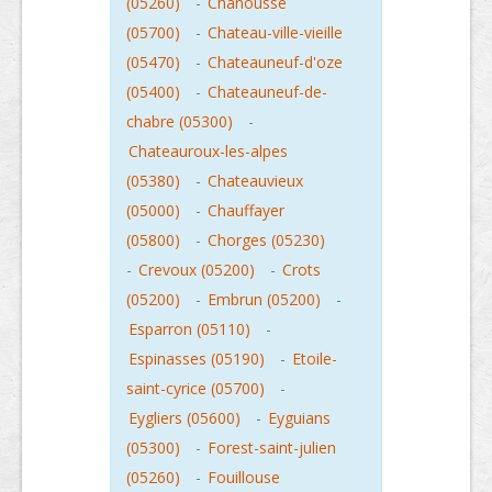
(05260)
-
Chanousse
(05700)
-
Chateau-ville-vieille
(05470)
-
Chateauneuf-d'oze
(05400)
-
Chateauneuf-de-
chabre (05300)
-
Chateauroux-les-alpes
(05380)
-
Chateauvieux
(05000)
-
Chauffayer
(05800)
-
Chorges (05230)
-
Crevoux (05200)
-
Crots
(05200)
-
Embrun (05200)
-
Esparron (05110)
-
Espinasses (05190)
-
Etoile-
saint-cyrice (05700)
-
Eygliers (05600)
-
Eyguians
(05300)
-
Forest-saint-julien
(05260)
-
Fouillouse