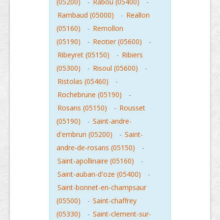
(05200)
-
Rabou (05400)
-
Rambaud (05000)
-
Reallon
(05160)
-
Remollon
(05190)
-
Reotier (05600)
-
Ribeyret (05150)
-
Ribiers
(05300)
-
Risoul (05600)
-
Ristolas (05460)
-
Rochebrune (05190)
-
Rosans (05150)
-
Rousset
(05190)
-
Saint-andre-
d'embrun (05200)
-
Saint-
andre-de-rosans (05150)
-
Saint-apollinaire (05160)
-
Saint-auban-d'oze (05400)
-
Saint-bonnet-en-champsaur
(05500)
-
Saint-chaffrey
(05330)
-
Saint-clement-sur-