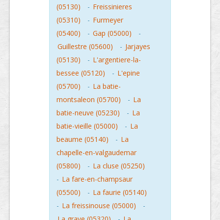
(05130)
-
Freissinieres
(05310)
-
Furmeyer
(05400)
-
Gap (05000)
-
Guillestre (05600)
-
Jarjayes
(05130)
-
L'argentiere-la-
bessee (05120)
-
L'epine
(05700)
-
La batie-
montsaleon (05700)
-
La
batie-neuve (05230)
-
La
batie-vieille (05000)
-
La
beaume (05140)
-
La
chapelle-en-valgaudemar
(05800)
-
La cluse (05250)
-
La fare-en-champsaur
(05500)
-
La faurie (05140)
-
La freissinouse (05000)
-
La grave (05320)
-
La