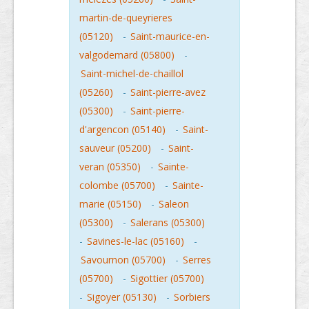
martin-de-queyrieres
(05120)
-
Saint-maurice-en-
valgodemard (05800)
-
Saint-michel-de-chaillol
(05260)
-
Saint-pierre-avez
(05300)
-
Saint-pierre-
d'argencon (05140)
-
Saint-
sauveur (05200)
-
Saint-
veran (05350)
-
Sainte-
colombe (05700)
-
Sainte-
marie (05150)
-
Saleon
(05300)
-
Salerans (05300)
-
Savines-le-lac (05160)
-
Savournon (05700)
-
Serres
(05700)
-
Sigottier (05700)
-
Sigoyer (05130)
-
Sorbiers