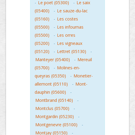
-
Le poet (05300)
-
Le saix
(05400)
-
Le sauze-du-lac
(05160)
-
Les costes
(05500)
-
Les infournas
(05500)
-
Les orres
(05200)
-
Les vigneaux
(05120)
-
Lettret (05130)
-
Manteyer (05400)
-
Mereuil
(05700)
-
Molines-en-
queyras (05350)
-
Monetier-
allemont (05110)
-
Mont-
dauphin (05600)
-
Montbrand (05140)
-
Montclus (05700)
-
Montgardin (05230)
-
Montgenevre (05100)
-
Montjay (05150)
-