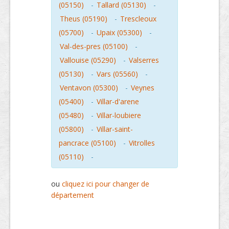
(05150)
-
Tallard (05130)
-
Theus (05190)
-
Trescleoux
(05700)
-
Upaix (05300)
-
Val-des-pres (05100)
-
Vallouise (05290)
-
Valserres
(05130)
-
Vars (05560)
-
Ventavon (05300)
-
Veynes
(05400)
-
Villar-d'arene
(05480)
-
Villar-loubiere
(05800)
-
Villar-saint-
pancrace (05100)
-
Vitrolles
(05110)
-
ou
cliquez ici pour changer de
département