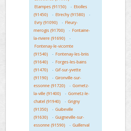
Etampes (91150)
-
Etiolles
(91450)
-
Etrechy (91580)
-
Evry (91090)
-
Fleury-
merogis (91700)
-
Fontaine-
la-riviere (91690)
-
Fontenay-le-vicomte
(91540)
-
Fontenay-les-briis
(91640)
-
Forges-les-bains
(91470)
-
Gif-sur-yvette
(91190)
-
Gironville-sur-
essonne (91720)
-
Gometz-
la-ville (91400)
-
Gometz-le-
chatel (91940)
-
Grigny
(91350)
-
Guibeville
(91630)
-
Guigneville-sur-
essonne (91590)
-
Guillerval