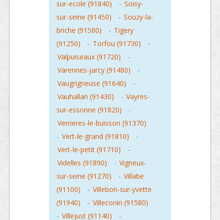
sur-ecole (91840)
-
Soisy-
sur-seine (91450)
-
Souzy-la-
briche (91580)
-
Tigery
(91250)
-
Torfou (91730)
-
Valpuiseaux (91720)
-
Varennes-jarcy (91480)
-
Vaugrigneuse (91640)
-
Vauhallan (91430)
-
Vayres-
sur-essonne (91820)
-
Verrieres-le-buisson (91370)
-
Vert-le-grand (91810)
-
Vert-le-petit (91710)
-
Videlles (91890)
-
Vigneux-
sur-seine (91270)
-
Villabe
(91100)
-
Villebon-sur-yvette
(91940)
-
Villeconin (91580)
-
Villejust (91140)
-