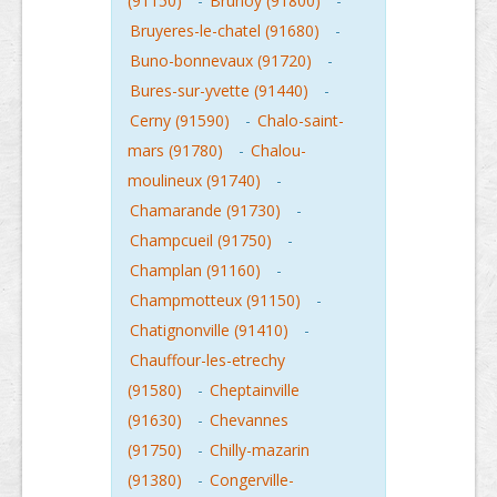
(91150)
-
Brunoy (91800)
-
Bruyeres-le-chatel (91680)
-
Buno-bonnevaux (91720)
-
Bures-sur-yvette (91440)
-
Cerny (91590)
-
Chalo-saint-
mars (91780)
-
Chalou-
moulineux (91740)
-
Chamarande (91730)
-
Champcueil (91750)
-
Champlan (91160)
-
Champmotteux (91150)
-
Chatignonville (91410)
-
Chauffour-les-etrechy
(91580)
-
Cheptainville
(91630)
-
Chevannes
(91750)
-
Chilly-mazarin
(91380)
-
Congerville-