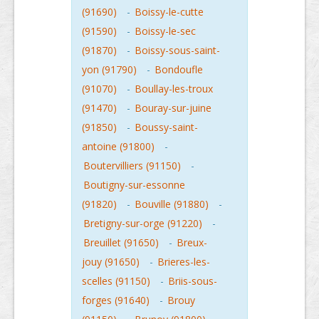
(91690)
-
Boissy-le-cutte
(91590)
-
Boissy-le-sec
(91870)
-
Boissy-sous-saint-
yon (91790)
-
Bondoufle
(91070)
-
Boullay-les-troux
(91470)
-
Bouray-sur-juine
(91850)
-
Boussy-saint-
antoine (91800)
-
Boutervilliers (91150)
-
Boutigny-sur-essonne
(91820)
-
Bouville (91880)
-
Bretigny-sur-orge (91220)
-
Breuillet (91650)
-
Breux-
jouy (91650)
-
Brieres-les-
scelles (91150)
-
Briis-sous-
forges (91640)
-
Brouy