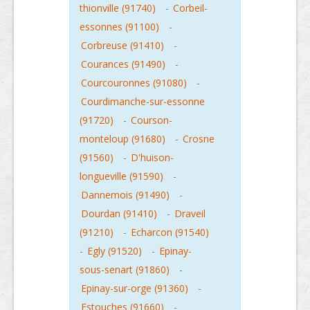
thionville (91740)
-
Corbeil-
essonnes (91100)
-
Corbreuse (91410)
-
Courances (91490)
-
Courcouronnes (91080)
-
Courdimanche-sur-essonne
(91720)
-
Courson-
monteloup (91680)
-
Crosne
(91560)
-
D'huison-
longueville (91590)
-
Dannemois (91490)
-
Dourdan (91410)
-
Draveil
(91210)
-
Echarcon (91540)
-
Egly (91520)
-
Epinay-
sous-senart (91860)
-
Epinay-sur-orge (91360)
-
Estouches (91660)
-