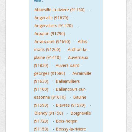
ville :
Abbeville-la-riviere (91150)
-
Angerville (91670)
-
Angervilliers (91470)
-
Arpajon (91290)
-
Arrancourt (91690)
-
Athis-
mons (91200)
-
Authon-la-
plaine (91410)
-
Auvernaux
(91830)
-
Auvers-saint-
georges (91580)
-
Avrainville
(91630)
-
Ballainvilliers
(91160)
-
Ballancourt-sur-
essonne (91610)
-
Baulne
(91590)
-
Bievres (91570)
-
Blandy (91150)
-
Boigneville
(91720)
-
Bois-herpin
(91150)
-
Boissy-la-riviere