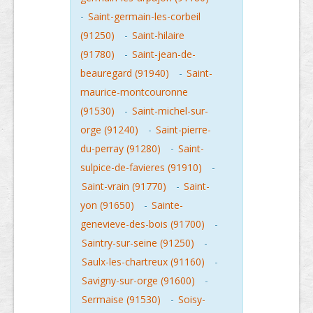
-
Saint-germain-les-corbeil
(91250)
-
Saint-hilaire
(91780)
-
Saint-jean-de-
beauregard (91940)
-
Saint-
maurice-montcouronne
(91530)
-
Saint-michel-sur-
orge (91240)
-
Saint-pierre-
du-perray (91280)
-
Saint-
sulpice-de-favieres (91910)
-
Saint-vrain (91770)
-
Saint-
yon (91650)
-
Sainte-
genevieve-des-bois (91700)
-
Saintry-sur-seine (91250)
-
Saulx-les-chartreux (91160)
-
Savigny-sur-orge (91600)
-
Sermaise (91530)
-
Soisy-