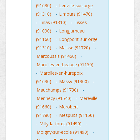
(91630)
-
Leuville-sur-orge
(91310)
-
Limours (91470)
-
Linas (91310)
-
Lisses
(91090)
-
Longjumeau
(91160)
-
Longpont-sur-orge
(91310)
-
Maisse (91720)
-
Marcoussis (91460)
-
Marolles-en-beauce (91150)
-
Marolles-en-hurepoix
(91630)
-
Massy (91300)
-
Mauchamps (91730)
-
Mennecy (91540)
-
Mereville
(91660)
-
Merobert
(91780)
-
Mespuits (91150)
-
Milly-la-foret (91490)
-
Moigny-sur-ecole (91490)
-