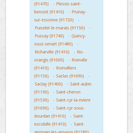
(91470)
-
Plessis-saint-
benoist (91410)
-
Prunay-
sur-essonne (91720)
-
Puiselet-le-marais (91150)
-
Pussay (91740)
-
Quincy-
sous-senart (91480)
-
Richarville (91410)
-
Ris-
orangis (91000)
-
Roinville
(91410)
-
Roinvilliers
(91150)
-
Saclas (91690)
-
Saclay (91400)
-
Saint-aubin
(91190)
-
Saint-cheron
(91530)
-
Saint-cyr-la-riviere
(91690)
-
Saint-cyr-sous-
dourdan (91410)
-
Saint-
escobille (91410)
-
Saint-
germain-les-arpajon (91180)