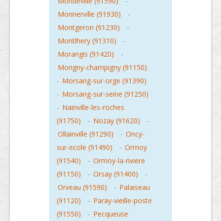
Mondeville (91590)
-
Monnerville (91930)
-
Montgeron (91230)
-
Montlhery (91310)
-
Morangis (91420)
-
Morigny-champigny (91150)
-
Morsang-sur-orge (91390)
-
Morsang-sur-seine (91250)
-
Nainville-les-roches
(91750)
-
Nozay (91620)
-
Ollainville (91290)
-
Oncy-
sur-ecole (91490)
-
Ormoy
(91540)
-
Ormoy-la-riviere
(91150)
-
Orsay (91400)
-
Orveau (91590)
-
Palaiseau
(91120)
-
Paray-vieille-poste
(91550)
-
Pecqueuse