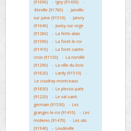
(91690)
-
Igny (91430)
-
Itteville (91760)
-
Janville-
sur-juine (91510)
-
Janvry
(91640)
-
Juvisy-sur-orge
(91260)
-
La ferte-alais
(91590)
-
La foret-le-roi
(91410)
-
La foret-sainte-
croix (91150)
-
La norville
(91290)
-
La ville-du-bois
(91620)
-
Lardy (91510)
-
Le coudray-montceaux
(91830)
-
Le plessis-pate
(91220)
-
Le val-saint-
germain (91530)
-
Les
granges-le-roi (91410)
-
Les
molieres (91470)
-
Les ulis
(91940)
-
Leudeville