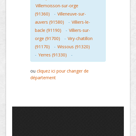
Villemoisson-sur-orge
(91360)
-
Villeneuve-sur-
auvers (91580)
-
Villiers-le-
bacle (91190)
-
Villiers-sur-
orge (91700)
-
Viry-chatillon
(91170)
-
Wissous (91320)
-
Yerres (91330)
-
ou
cliquez ici pour changer de
département