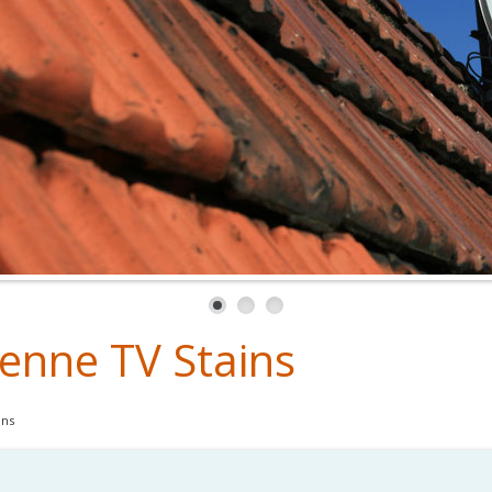
tenne TV Stains
ins