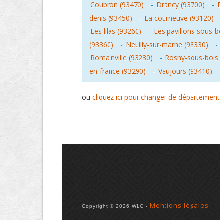
Coubron (93470)
-
Drancy (93700)
-
denis (93450)
-
La courneuve (93120)
Les lilas (93260)
-
Les pavillons-sous-b
(93360)
-
Neuilly-sur-marne (93330)
-
Romainville (93230)
-
Rosny-sous-bois 
en-france (93290)
-
Vaujours (93410)
ou
cliquez ici pour changer de département
Mentions légales
Copyright © 2026 WLC -