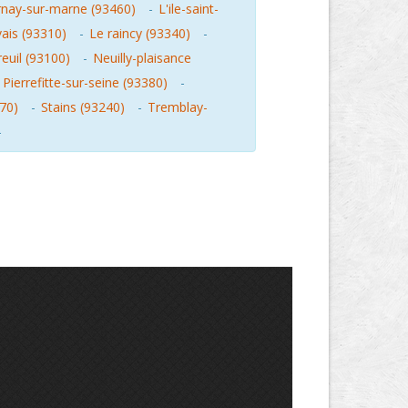
nay-sur-marne (93460)
-
L'ile-saint-
vais (93310)
-
Le raincy (93340)
-
euil (93100)
-
Neuilly-plaisance
-
Pierrefitte-sur-seine (93380)
-
70)
-
Stains (93240)
-
Tremblay-
-