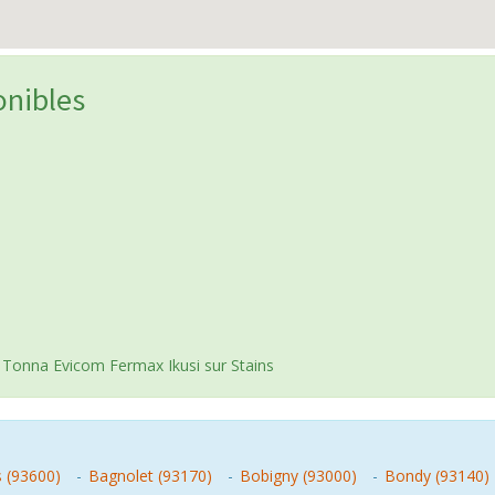
onibles
 Tonna Evicom Fermax Ikusi sur Stains
s (93600)
-
Bagnolet (93170)
-
Bobigny (93000)
-
Bondy (93140)