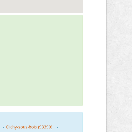
-
Clichy-sous-bois (93390)
-