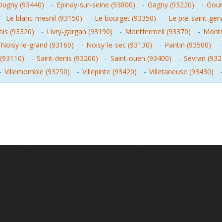
Dugny (93440)
-
Epinay-sur-seine (93800)
-
Gagny (93220)
-
Gour
-
Le blanc-mesnil (93150)
-
Le bourget (93350)
-
Le pre-saint-ger
ois (93320)
-
Livry-gargan (93190)
-
Montfermeil (93370)
-
Montr
Noisy-le-grand (93160)
-
Noisy-le-sec (93130)
-
Pantin (93500)
(93110)
-
Saint-denis (93200)
-
Saint-ouen (93400)
-
Sevran (932
-
Villemomble (93250)
-
Villepinte (93420)
-
Villetaneuse (93430)