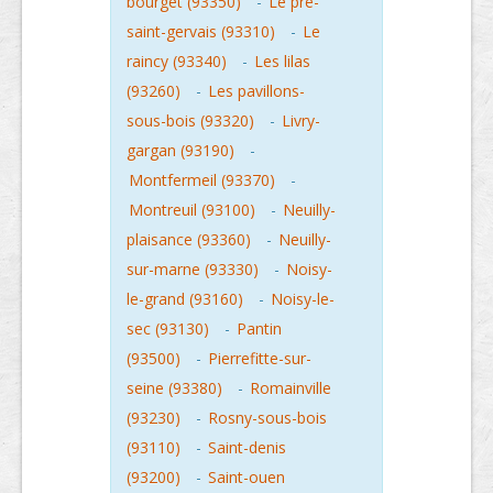
bourget (93350)
-
Le pre-
saint-gervais (93310)
-
Le
raincy (93340)
-
Les lilas
(93260)
-
Les pavillons-
sous-bois (93320)
-
Livry-
gargan (93190)
-
Montfermeil (93370)
-
Montreuil (93100)
-
Neuilly-
plaisance (93360)
-
Neuilly-
sur-marne (93330)
-
Noisy-
le-grand (93160)
-
Noisy-le-
sec (93130)
-
Pantin
(93500)
-
Pierrefitte-sur-
seine (93380)
-
Romainville
(93230)
-
Rosny-sous-bois
(93110)
-
Saint-denis
(93200)
-
Saint-ouen