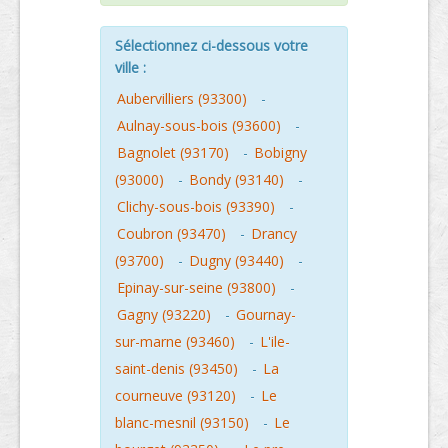
Sélectionnez ci-dessous votre
ville :
Aubervilliers (93300)
-
Aulnay-sous-bois (93600)
-
Bagnolet (93170)
-
Bobigny
(93000)
-
Bondy (93140)
-
Clichy-sous-bois (93390)
-
Coubron (93470)
-
Drancy
(93700)
-
Dugny (93440)
-
Epinay-sur-seine (93800)
-
Gagny (93220)
-
Gournay-
sur-marne (93460)
-
L'ile-
saint-denis (93450)
-
La
courneuve (93120)
-
Le
blanc-mesnil (93150)
-
Le