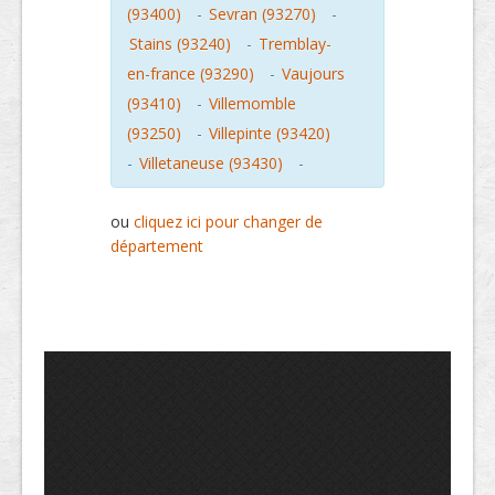
(93400)
-
Sevran (93270)
-
Stains (93240)
-
Tremblay-
en-france (93290)
-
Vaujours
(93410)
-
Villemomble
(93250)
-
Villepinte (93420)
-
Villetaneuse (93430)
-
ou
cliquez ici pour changer de
département