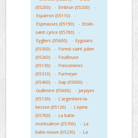
(05200)
-
Embrun (05200)
-
Esparron (05110)
-
Espinasses (05190)
-
Etoile-
saint-cyrice (05700)
-
Eygliers (05600)
-
Eyguians
(05300)
-
Forest-saint-julien
(05260)
-
Fouillouse
(05130)
-
Freissinieres
(05310)
-
Furmeyer
(05400)
-
Gap (05000)
-
Guillestre (05600)
-
Jarjayes
(05130)
-
L'argentiere-la-
bessee (05120)
-
L'epine
(05700)
-
La batie-
montsaleon (05700)
-
La
batie-neuve (05230)
-
La