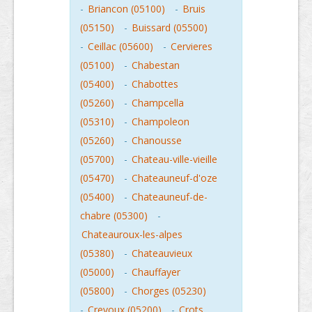
-
Briancon (05100)
-
Bruis
(05150)
-
Buissard (05500)
-
Ceillac (05600)
-
Cervieres
(05100)
-
Chabestan
(05400)
-
Chabottes
(05260)
-
Champcella
(05310)
-
Champoleon
(05260)
-
Chanousse
(05700)
-
Chateau-ville-vieille
(05470)
-
Chateauneuf-d'oze
(05400)
-
Chateauneuf-de-
chabre (05300)
-
Chateauroux-les-alpes
(05380)
-
Chateauvieux
(05000)
-
Chauffayer
(05800)
-
Chorges (05230)
-
Crevoux (05200)
-
Crots