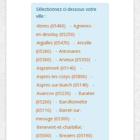
Sélectionnez ci-dessous votre
ville :
Abries (05460)
-
Agnieres-
en-devoluy (05250)
-
Aiguilles (05470)
-
Ancelle
(05260)
-
Antonaves
(05300)
-
Arvieux (05350)
-
Aspremont (05140)
-
Aspres-les-corps (05800)
-
Aspres-sur-buech (05140)
-
Avancon (05230)
-
Baratier
(05200)
-
Barcillonnette
(05110)
-
Barret-sur-
meouge (05300)
-
Benevent-et-charbillac
(05500)
-
Breziers (05190)