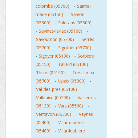
colombe (05700)
-
Sainte-
marie (05150)
-
Saleon
(05300)
-
Salerans (05300)
-
Savines-le-lac (05160)
-
Savournon (05700)
-
Serres
(05700)
-
Sigottier (05700)
-
Sigoyer (05130)
-
Sorbiers
(05150)
-
Tallard (05130)
-
Theus (05190)
-
Trescleoux
(05700)
-
Upaix (05300)
-
Val-des-pres (05100)
-
Vallouise (05290)
-
Valserres
(05130)
-
Vars (05560)
-
Ventavon (05300)
-
Veynes
(05400)
-
Villar-d'arene
(05480)
-
Villar-loubiere