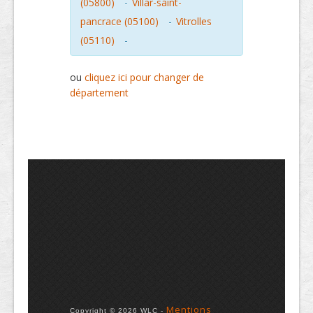
(05800)
-
Villar-saint-
pancrace (05100)
-
Vitrolles
(05110)
-
ou
cliquez ici pour changer de
département
Mentions
Copyright © 2026 WLC -