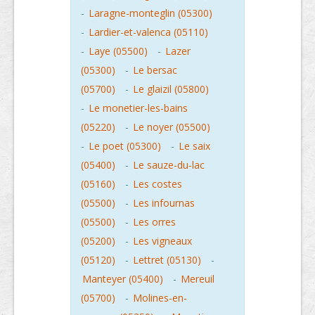
-
Laragne-monteglin (05300)
-
Lardier-et-valenca (05110)
-
Laye (05500)
-
Lazer
(05300)
-
Le bersac
(05700)
-
Le glaizil (05800)
-
Le monetier-les-bains
(05220)
-
Le noyer (05500)
-
Le poet (05300)
-
Le saix
(05400)
-
Le sauze-du-lac
(05160)
-
Les costes
(05500)
-
Les infournas
(05500)
-
Les orres
(05200)
-
Les vigneaux
(05120)
-
Lettret (05130)
-
Manteyer (05400)
-
Mereuil
(05700)
-
Molines-en-