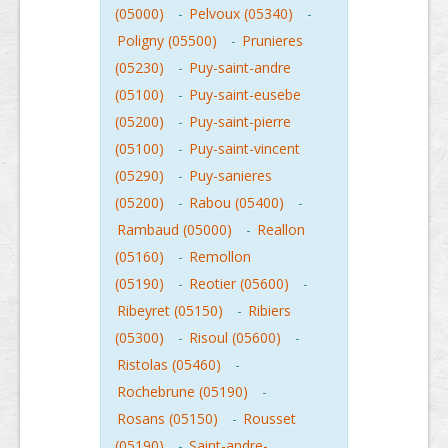
(05000)
-
Pelvoux (05340)
-
Poligny (05500)
-
Prunieres
(05230)
-
Puy-saint-andre
(05100)
-
Puy-saint-eusebe
(05200)
-
Puy-saint-pierre
(05100)
-
Puy-saint-vincent
(05290)
-
Puy-sanieres
(05200)
-
Rabou (05400)
-
Rambaud (05000)
-
Reallon
(05160)
-
Remollon
(05190)
-
Reotier (05600)
-
Ribeyret (05150)
-
Ribiers
(05300)
-
Risoul (05600)
-
Ristolas (05460)
-
Rochebrune (05190)
-
Rosans (05150)
-
Rousset
(05190)
-
Saint-andre-