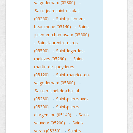
valgodemard (05800)
-
Saint-jean-saint-nicolas
(05260)
-
Saint-julien-en-
beauchene (05140)
-
Saint-
julien-en-champsaur (05500)
-
Saint-laurent-du-cros
(05500)
-
Saint-leger-les-
melezes (05260)
-
Saint-
martin-de-queyrieres
(05120)
-
Saint-maurice-en-
valgodemard (05800)
-
Saint-michel-de-chaillol
(05260)
-
Saint-pierre-avez
(05300)
-
Saint-pierre-
d'argencon (05140)
-
Saint-
sauveur (05200)
-
Saint-
veran (05350)
-
Sainte-