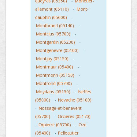
queyras (05350)
-
Monetier-
allemont (05110)
-
Mont-
dauphin (05600)
-
Montbrand (05140)
-
Montclus (05700)
-
Montgardin (05230)
-
Montgenevre (05100)
-
Montjay (05150)
-
Montmaur (05400)
-
Montmorin (05150)
-
Montrond (05700)
-
Moydans (05150)
-
Neffes
(05000)
-
Nevache (05100)
-
Nossage-et-benevent
(05700)
-
Orcieres (05170)
-
Orpierre (05700)
-
Oze
(05400)
-
Pelleautier