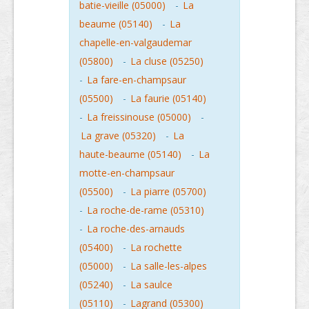
batie-vieille (05000)
-
La
beaume (05140)
-
La
chapelle-en-valgaudemar
(05800)
-
La cluse (05250)
-
La fare-en-champsaur
(05500)
-
La faurie (05140)
-
La freissinouse (05000)
-
La grave (05320)
-
La
haute-beaume (05140)
-
La
motte-en-champsaur
(05500)
-
La piarre (05700)
-
La roche-de-rame (05310)
-
La roche-des-arnauds
(05400)
-
La rochette
(05000)
-
La salle-les-alpes
(05240)
-
La saulce
(05110)
-
Lagrand (05300)