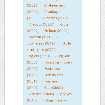
(05380)
-
Chateauvieux
(05000)
-
Chauffayer
(05800)
-
Chorges (05230)
-
Crevoux (05200)
-
Crots
(05200)
-
Embrun (05200)
-
Esparron (05110)
-
Espinasses (05190)
-
Etoile-
saint-cyrice (05700)
-
Eygliers (05600)
-
Eyguians
(05300)
-
Forest-saint-julien
(05260)
-
Fouillouse
(05130)
-
Freissinieres
(05310)
-
Furmeyer
(05400)
-
Gap (05000)
-
Guillestre (05600)
-
Jarjayes
(05130)
-
L'argentiere-la-