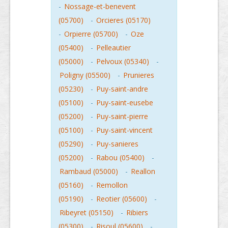
-
Nossage-et-benevent
(05700)
-
Orcieres (05170)
-
Orpierre (05700)
-
Oze
(05400)
-
Pelleautier
(05000)
-
Pelvoux (05340)
-
Poligny (05500)
-
Prunieres
(05230)
-
Puy-saint-andre
(05100)
-
Puy-saint-eusebe
(05200)
-
Puy-saint-pierre
(05100)
-
Puy-saint-vincent
(05290)
-
Puy-sanieres
(05200)
-
Rabou (05400)
-
Rambaud (05000)
-
Reallon
(05160)
-
Remollon
(05190)
-
Reotier (05600)
-
Ribeyret (05150)
-
Ribiers
(05300)
-
Risoul (05600)
-