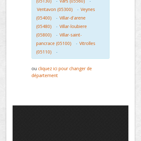
(05130)
-
Vars (05560)
-
Ventavon (05300)
-
Veynes
(05400)
-
Villar-d'arene
(05480)
-
Villar-loubiere
(05800)
-
Villar-saint-
pancrace (05100)
-
Vitrolles
(05110)
-
ou
cliquez ici pour changer de
département