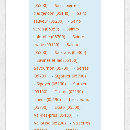
(05300)
-
Saint-pierre-
d'argencon (05140)
-
Saint-
sauveur (05200)
-
Saint-
veran (05350)
-
Sainte-
colombe (05700)
-
Sainte-
marie (05150)
-
Saleon
(05300)
-
Salerans (05300)
-
Savines-le-lac (05160)
-
Savournon (05700)
-
Serres
(05700)
-
Sigottier (05700)
-
Sigoyer (05130)
-
Sorbiers
(05150)
-
Tallard (05130)
-
Theus (05190)
-
Trescleoux
(05700)
-
Upaix (05300)
-
Val-des-pres (05100)
-
Vallouise (05290)
-
Valserres