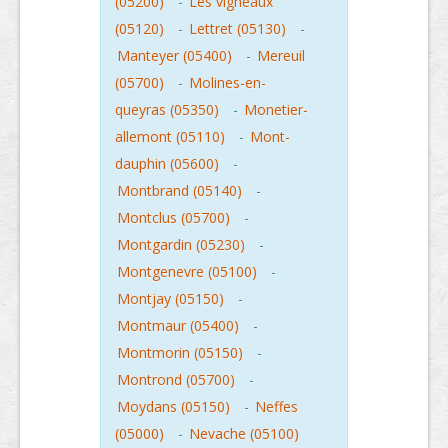
(05200)
-
Les vigneaux
(05120)
-
Lettret (05130)
-
Manteyer (05400)
-
Mereuil
(05700)
-
Molines-en-
queyras (05350)
-
Monetier-
allemont (05110)
-
Mont-
dauphin (05600)
-
Montbrand (05140)
-
Montclus (05700)
-
Montgardin (05230)
-
Montgenevre (05100)
-
Montjay (05150)
-
Montmaur (05400)
-
Montmorin (05150)
-
Montrond (05700)
-
Moydans (05150)
-
Neffes
(05000)
-
Nevache (05100)