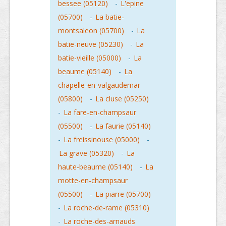
bessee (05120)
-
L'epine
(05700)
-
La batie-
montsaleon (05700)
-
La
batie-neuve (05230)
-
La
batie-vieille (05000)
-
La
beaume (05140)
-
La
chapelle-en-valgaudemar
(05800)
-
La cluse (05250)
-
La fare-en-champsaur
(05500)
-
La faurie (05140)
-
La freissinouse (05000)
-
La grave (05320)
-
La
haute-beaume (05140)
-
La
motte-en-champsaur
(05500)
-
La piarre (05700)
-
La roche-de-rame (05310)
-
La roche-des-arnauds