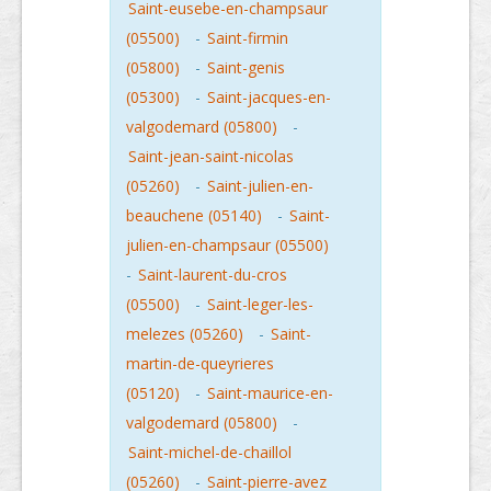
Saint-eusebe-en-champsaur
(05500)
-
Saint-firmin
(05800)
-
Saint-genis
(05300)
-
Saint-jacques-en-
valgodemard (05800)
-
Saint-jean-saint-nicolas
(05260)
-
Saint-julien-en-
beauchene (05140)
-
Saint-
julien-en-champsaur (05500)
-
Saint-laurent-du-cros
(05500)
-
Saint-leger-les-
melezes (05260)
-
Saint-
martin-de-queyrieres
(05120)
-
Saint-maurice-en-
valgodemard (05800)
-
Saint-michel-de-chaillol
(05260)
-
Saint-pierre-avez