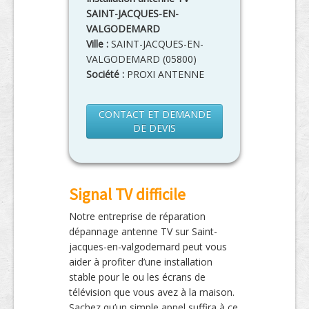
SAINT-JACQUES-EN-
VALGODEMARD
Ville :
SAINT-JACQUES-EN-
VALGODEMARD
(
05800
)
Société :
PROXI ANTENNE
CONTACT ET DEMANDE
DE DEVIS
Signal TV difficile
Notre entreprise de réparation
dépannage antenne TV sur Saint-
jacques-en-valgodemard peut vous
aider à profiter d’une installation
stable pour le ou les écrans de
télévision que vous avez à la maison.
Sachez qu’un simple appel suffira à ce