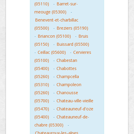
(05110)
-
Barret-sur-
meouge (05300)
-
Benevent-et-charbillac
(05500)
-
Breziers (05190)
-
Briancon (05100)
-
Bruis
(05150)
-
Buissard (05500)
-
Ceillac (05600)
-
Cervieres
(05100)
-
Chabestan
(05400)
-
Chabottes
(05260)
-
Champcella
(05310)
-
Champoleon
(05260)
-
Chanousse
(05700)
-
Chateau-ville-vieille
(05470)
-
Chateauneuf-d'oze
(05400)
-
Chateauneuf-de-
chabre (05300)
-
Chateauroux-les-alpes