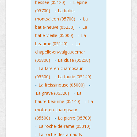
bessee (05120)
-
L'epine
(05700)
-
La batie-
montsaleon (05700)
-
La
batie-neuve (05230)
-
La
batie-vieille (05000)
-
La
beaume (05140)
-
La
chapelle-en-valgaudemar
(05800)
-
La cluse (05250)
-
La fare-en-champsaur
(05500)
-
La faurie (05140)
-
La freissinouse (05000)
-
La grave (05320)
-
La
haute-beaume (05140)
-
La
motte-en-champsaur
(05500)
-
La piarre (05700)
-
La roche-de-rame (05310)
-
La roche-des-arnauds