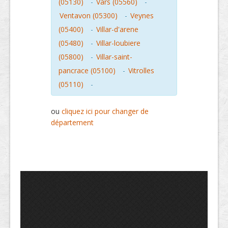
(05130)
-
Vars (05560)
-
Ventavon (05300)
-
Veynes
(05400)
-
Villar-d'arene
(05480)
-
Villar-loubiere
(05800)
-
Villar-saint-
pancrace (05100)
-
Vitrolles
(05110)
-
ou
cliquez ici pour changer de
département