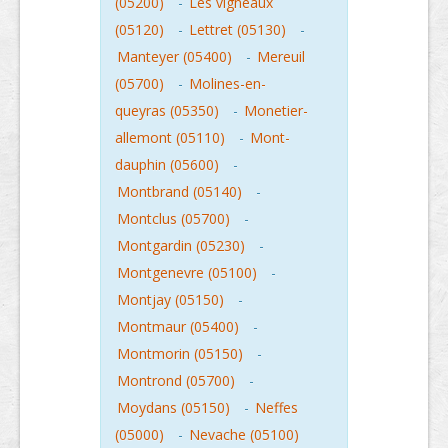
(05200)
-
Les vigneaux
(05120)
-
Lettret (05130)
-
Manteyer (05400)
-
Mereuil
(05700)
-
Molines-en-
queyras (05350)
-
Monetier-
allemont (05110)
-
Mont-
dauphin (05600)
-
Montbrand (05140)
-
Montclus (05700)
-
Montgardin (05230)
-
Montgenevre (05100)
-
Montjay (05150)
-
Montmaur (05400)
-
Montmorin (05150)
-
Montrond (05700)
-
Moydans (05150)
-
Neffes
(05000)
-
Nevache (05100)