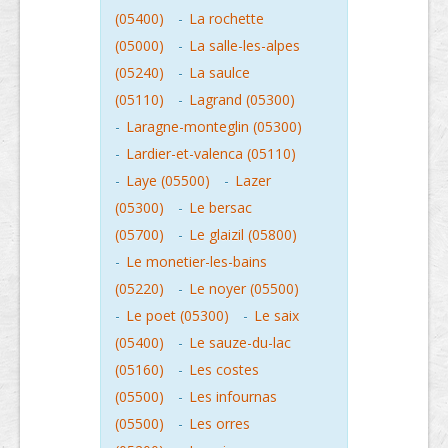
(05400)
-
La rochette
(05000)
-
La salle-les-alpes
(05240)
-
La saulce
(05110)
-
Lagrand (05300)
-
Laragne-monteglin (05300)
-
Lardier-et-valenca (05110)
-
Laye (05500)
-
Lazer
(05300)
-
Le bersac
(05700)
-
Le glaizil (05800)
-
Le monetier-les-bains
(05220)
-
Le noyer (05500)
-
Le poet (05300)
-
Le saix
(05400)
-
Le sauze-du-lac
(05160)
-
Les costes
(05500)
-
Les infournas
(05500)
-
Les orres