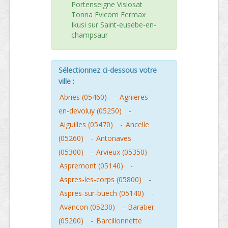
Portenseigne Visiosat
Tonna Evicom Fermax
Ikusi sur Saint-eusebe-en-
champsaur
Sélectionnez ci-dessous votre
ville :
Abries (05460)
-
Agnieres-
en-devoluy (05250)
-
Aiguilles (05470)
-
Ancelle
(05260)
-
Antonaves
(05300)
-
Arvieux (05350)
-
Aspremont (05140)
-
Aspres-les-corps (05800)
-
Aspres-sur-buech (05140)
-
Avancon (05230)
-
Baratier
(05200)
-
Barcillonnette