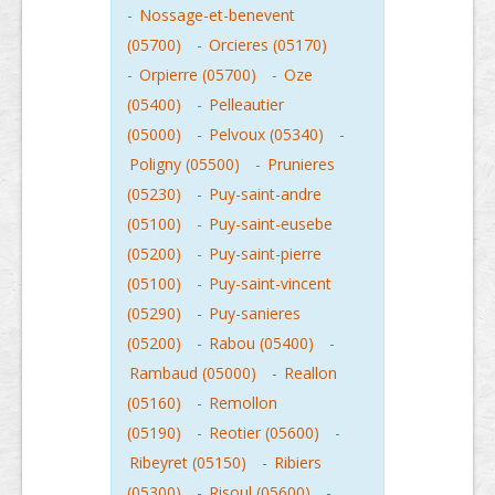
-
Nossage-et-benevent
(05700)
-
Orcieres (05170)
-
Orpierre (05700)
-
Oze
(05400)
-
Pelleautier
(05000)
-
Pelvoux (05340)
-
Poligny (05500)
-
Prunieres
(05230)
-
Puy-saint-andre
(05100)
-
Puy-saint-eusebe
(05200)
-
Puy-saint-pierre
(05100)
-
Puy-saint-vincent
(05290)
-
Puy-sanieres
(05200)
-
Rabou (05400)
-
Rambaud (05000)
-
Reallon
(05160)
-
Remollon
(05190)
-
Reotier (05600)
-
Ribeyret (05150)
-
Ribiers
(05300)
-
Risoul (05600)
-