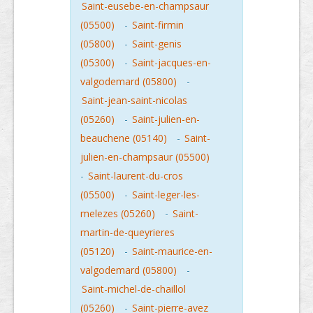
Saint-eusebe-en-champsaur
(05500)
-
Saint-firmin
(05800)
-
Saint-genis
(05300)
-
Saint-jacques-en-
valgodemard (05800)
-
Saint-jean-saint-nicolas
(05260)
-
Saint-julien-en-
beauchene (05140)
-
Saint-
julien-en-champsaur (05500)
-
Saint-laurent-du-cros
(05500)
-
Saint-leger-les-
melezes (05260)
-
Saint-
martin-de-queyrieres
(05120)
-
Saint-maurice-en-
valgodemard (05800)
-
Saint-michel-de-chaillol
(05260)
-
Saint-pierre-avez