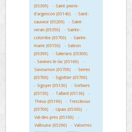
(05300)
-
Saint-pierre-
d'argencon (05140)
-
Saint-
sauveur (05200)
-
Saint-
veran (05350)
-
Sainte-
colombe (05700)
-
Sainte-
marie (05150)
-
Saleon
(05300)
-
Salerans (05300)
-
Savines-le-lac (05160)
-
Savournon (05700)
-
Serres
(05700)
-
Sigottier (05700)
-
Sigoyer (05130)
-
Sorbiers
(05150)
-
Tallard (05130)
-
Theus (05190)
-
Trescleoux
(05700)
-
Upaix (05300)
-
Val-des-pres (05100)
-
Vallouise (05290)
-
Valserres