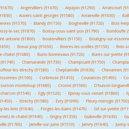
 (91670)
-
Angervilliers (91470)
-
Arpajon (91290)
-
Arrancourt (9
91830)
-
Auvers-saint-georges (91580)
-
Avrainville (91630)
-
Ball
ievres (91570)
-
Blandy (91150)
-
Boigneville (91720)
-
Bois-herp
issy-le-sec (91870)
-
Boissy-sous-saint-yon (91790)
-
Bondoufle (
nt-antoine (91800)
-
Boutervilliers (91150)
-
Boutigny-sur-essonn
91650)
-
Breux-jouy (91650)
-
Brieres-les-scelles (91150)
-
Briis-
e-chatel (91680)
-
Buno-bonnevaux (91720)
-
Bures-sur-yvette (9
 (91740)
-
Chamarande (91730)
-
Champcueil (91750)
-
Champla
uffour-les-etrechy (91580)
-
Cheptainville (91630)
-
Chevannes (91
-essonnes (91100)
-
Corbreuse (91410)
-
Courances (91490)
-
Co
Courson-monteloup (91680)
-
Crosne (91560)
-
D'huison-longuevil
Echarcon (91540)
-
Egly (91520)
-
Epinay-sous-senart (91860)
-
E
(91450)
-
Etrechy (91580)
-
Evry (91090)
-
Fleury-merogis (91700)
-les-briis (91640)
-
Forges-les-bains (91470)
-
Gif-sur-yvette (911
metz-le-chatel (91940)
-
Grigny (91350)
-
Guibeville (91630)
-
Gu
eville (91760)
-
Janville-sur-juine (91510)
-
Janvry (91640)
-
Juvisy-