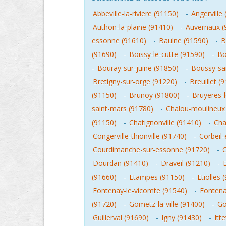
Abbeville-la-riviere (91150)
-
Angerville
Authon-la-plaine (91410)
-
Auvernaux (
essonne (91610)
-
Baulne (91590)
-
B
(91690)
-
Boissy-le-cutte (91590)
-
Bo
-
Bouray-sur-juine (91850)
-
Boussy-sai
Bretigny-sur-orge (91220)
-
Breuillet (
(91150)
-
Brunoy (91800)
-
Bruyeres-l
saint-mars (91780)
-
Chalou-moulineux
(91150)
-
Chatignonville (91410)
-
Cha
Congerville-thionville (91740)
-
Corbeil
Courdimanche-sur-essonne (91720)
-
Dourdan (91410)
-
Draveil (91210)
-
(91660)
-
Etampes (91150)
-
Etiolles 
Fontenay-le-vicomte (91540)
-
Fontenay
(91720)
-
Gometz-la-ville (91400)
-
Go
Guillerval (91690)
-
Igny (91430)
-
Itt