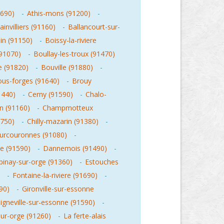
1690)
-
Athis-mons (91200)
-
ainvilliers (91160)
-
Ballancourt-sur-
in (91150)
-
Boissy-la-riviere
91070)
-
Boullay-les-troux (91470)
e (91820)
-
Bouville (91880)
-
sous-forges (91640)
-
Brouy
1440)
-
Cerny (91590)
-
Chalo-
n (91160)
-
Champmotteux
750)
-
Chilly-mazarin (91380)
-
urcouronnes (91080)
-
le (91590)
-
Dannemois (91490)
-
pinay-sur-orge (91360)
-
Estouches
-
Fontaine-la-riviere (91690)
-
90)
-
Gironville-sur-essonne
igneville-sur-essonne (91590)
-
sur-orge (91260)
-
La ferte-alais