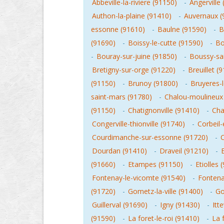
Abbeville-la-riviere (91150)
-
Angerville
Authon-la-plaine (91410)
-
Auvernaux (
essonne (91610)
-
Baulne (91590)
-
B
(91690)
-
Boissy-le-cutte (91590)
-
Bo
-
Bouray-sur-juine (91850)
-
Boussy-sai
Bretigny-sur-orge (91220)
-
Breuillet (
(91150)
-
Brunoy (91800)
-
Bruyeres-l
saint-mars (91780)
-
Chalou-moulineux
(91150)
-
Chatignonville (91410)
-
Cha
Congerville-thionville (91740)
-
Corbeil
Courdimanche-sur-essonne (91720)
-
Dourdan (91410)
-
Draveil (91210)
-
(91660)
-
Etampes (91150)
-
Etiolles 
Fontenay-le-vicomte (91540)
-
Fontenay
(91720)
-
Gometz-la-ville (91400)
-
Go
Guillerval (91690)
-
Igny (91430)
-
Itt
(91590)
-
La foret-le-roi (91410)
-
La 