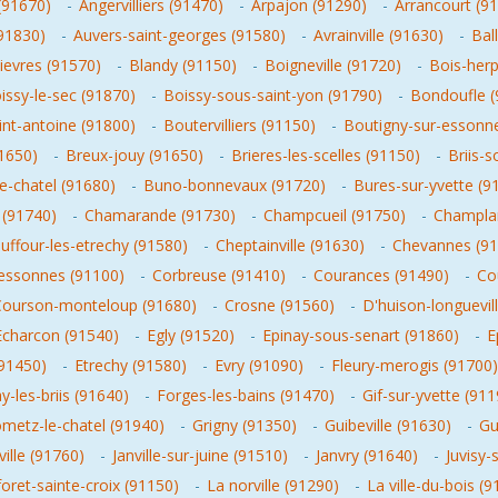
 (91670)
-
Angervilliers (91470)
-
Arpajon (91290)
-
Arrancourt (9
91830)
-
Auvers-saint-georges (91580)
-
Avrainville (91630)
-
Ball
ievres (91570)
-
Blandy (91150)
-
Boigneville (91720)
-
Bois-herp
issy-le-sec (91870)
-
Boissy-sous-saint-yon (91790)
-
Bondoufle (
nt-antoine (91800)
-
Boutervilliers (91150)
-
Boutigny-sur-essonn
91650)
-
Breux-jouy (91650)
-
Brieres-les-scelles (91150)
-
Briis-
e-chatel (91680)
-
Buno-bonnevaux (91720)
-
Bures-sur-yvette (9
 (91740)
-
Chamarande (91730)
-
Champcueil (91750)
-
Champla
uffour-les-etrechy (91580)
-
Cheptainville (91630)
-
Chevannes (91
-essonnes (91100)
-
Corbreuse (91410)
-
Courances (91490)
-
Co
Courson-monteloup (91680)
-
Crosne (91560)
-
D'huison-longuevil
Echarcon (91540)
-
Egly (91520)
-
Epinay-sous-senart (91860)
-
E
(91450)
-
Etrechy (91580)
-
Evry (91090)
-
Fleury-merogis (91700)
-les-briis (91640)
-
Forges-les-bains (91470)
-
Gif-sur-yvette (911
metz-le-chatel (91940)
-
Grigny (91350)
-
Guibeville (91630)
-
Gu
eville (91760)
-
Janville-sur-juine (91510)
-
Janvry (91640)
-
Juvisy-
foret-sainte-croix (91150)
-
La norville (91290)
-
La ville-du-bois (