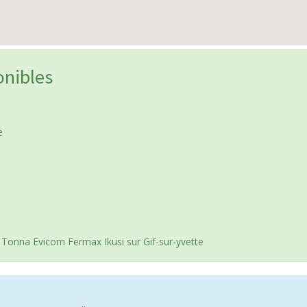
onibles
e
e
e
e
 Tonna Evicom Fermax Ikusi sur Gif-sur-yvette