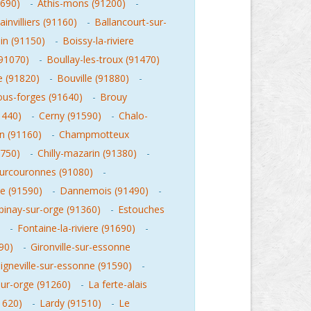
1690)
-
Athis-mons (91200)
-
ainvilliers (91160)
-
Ballancourt-sur-
in (91150)
-
Boissy-la-riviere
91070)
-
Boullay-les-troux (91470)
e (91820)
-
Bouville (91880)
-
sous-forges (91640)
-
Brouy
1440)
-
Cerny (91590)
-
Chalo-
n (91160)
-
Champmotteux
750)
-
Chilly-mazarin (91380)
-
urcouronnes (91080)
-
le (91590)
-
Dannemois (91490)
-
pinay-sur-orge (91360)
-
Estouches
-
Fontaine-la-riviere (91690)
-
90)
-
Gironville-sur-essonne
igneville-sur-essonne (91590)
-
sur-orge (91260)
-
La ferte-alais
91620)
-
Lardy (91510)
-
Le