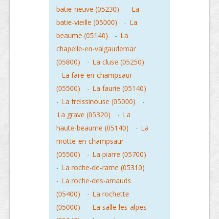
batie-neuve (05230)
-
La
batie-vieille (05000)
-
La
beaume (05140)
-
La
chapelle-en-valgaudemar
(05800)
-
La cluse (05250)
-
La fare-en-champsaur
(05500)
-
La faurie (05140)
-
La freissinouse (05000)
-
La grave (05320)
-
La
haute-beaume (05140)
-
La
motte-en-champsaur
(05500)
-
La piarre (05700)
-
La roche-de-rame (05310)
-
La roche-des-arnauds
(05400)
-
La rochette
(05000)
-
La salle-les-alpes