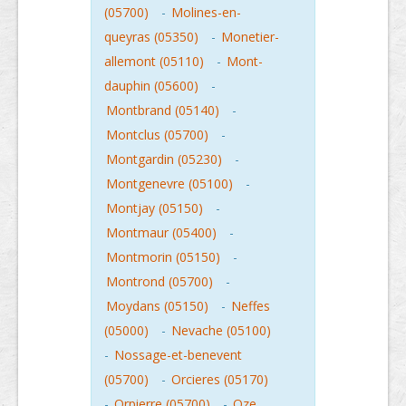
(05700)
-
Molines-en-
queyras (05350)
-
Monetier-
allemont (05110)
-
Mont-
dauphin (05600)
-
Montbrand (05140)
-
Montclus (05700)
-
Montgardin (05230)
-
Montgenevre (05100)
-
Montjay (05150)
-
Montmaur (05400)
-
Montmorin (05150)
-
Montrond (05700)
-
Moydans (05150)
-
Neffes
(05000)
-
Nevache (05100)
-
Nossage-et-benevent
(05700)
-
Orcieres (05170)
-
Orpierre (05700)
-
Oze