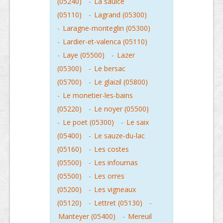
(05240)
-
La saulce
(05110)
-
Lagrand (05300)
-
Laragne-monteglin (05300)
-
Lardier-et-valenca (05110)
-
Laye (05500)
-
Lazer
(05300)
-
Le bersac
(05700)
-
Le glaizil (05800)
-
Le monetier-les-bains
(05220)
-
Le noyer (05500)
-
Le poet (05300)
-
Le saix
(05400)
-
Le sauze-du-lac
(05160)
-
Les costes
(05500)
-
Les infournas
(05500)
-
Les orres
(05200)
-
Les vigneaux
(05120)
-
Lettret (05130)
-
Manteyer (05400)
-
Mereuil