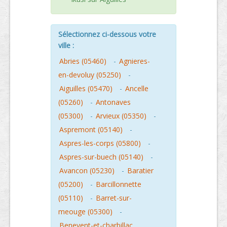
Sélectionnez ci-dessous votre
ville :
Abries (05460)
-
Agnieres-
en-devoluy (05250)
-
Aiguilles (05470)
-
Ancelle
(05260)
-
Antonaves
(05300)
-
Arvieux (05350)
-
Aspremont (05140)
-
Aspres-les-corps (05800)
-
Aspres-sur-buech (05140)
-
Avancon (05230)
-
Baratier
(05200)
-
Barcillonnette
(05110)
-
Barret-sur-
meouge (05300)
-
Benevent-et-charbillac