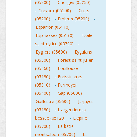
(05800)
-
Chorges (05230)
-
Crevoux (05200)
-
Crots
(05200)
-
Embrun (05200)
-
Esparron (05110)
-
Espinasses (05190)
-
Etoile-
saint-cyrice (05700)
-
Eygliers (05600)
-
Eyguians
(05300)
-
Forest-saint-julien
(05260)
-
Fouillouse
(05130)
-
Freissinieres
(05310)
-
Furmeyer
(05400)
-
Gap (05000)
-
Guillestre (05600)
-
Jarjayes
(05130)
-
L'argentiere-la-
bessee (05120)
-
L'epine
(05700)
-
La batie-
montsaleon (05700)
-
La