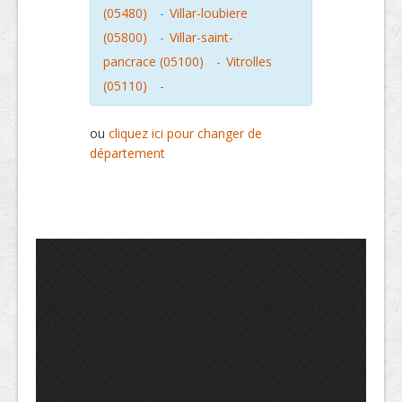
(05480)
-
Villar-loubiere
(05800)
-
Villar-saint-
pancrace (05100)
-
Vitrolles
(05110)
-
ou
cliquez ici pour changer de
département