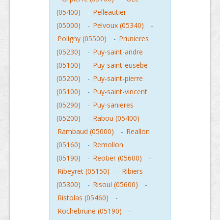
(05400)
-
Pelleautier
(05000)
-
Pelvoux (05340)
-
Poligny (05500)
-
Prunieres
(05230)
-
Puy-saint-andre
(05100)
-
Puy-saint-eusebe
(05200)
-
Puy-saint-pierre
(05100)
-
Puy-saint-vincent
(05290)
-
Puy-sanieres
(05200)
-
Rabou (05400)
-
Rambaud (05000)
-
Reallon
(05160)
-
Remollon
(05190)
-
Reotier (05600)
-
Ribeyret (05150)
-
Ribiers
(05300)
-
Risoul (05600)
-
Ristolas (05460)
-
Rochebrune (05190)
-