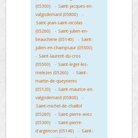
(05300)
-
Saint-jacques-en-
valgodemard (05800)
-
Saint-jean-saint-nicolas
(05260)
-
Saint-julien-en-
beauchene (05140)
-
Saint-
julien-en-champsaur (05500)
-
Saint-laurent-du-cros
(05500)
-
Saint-leger-les-
melezes (05260)
-
Saint-
martin-de-queyrieres
(05120)
-
Saint-maurice-en-
valgodemard (05800)
-
Saint-michel-de-chaillol
(05260)
-
Saint-pierre-avez
(05300)
-
Saint-pierre-
d'argencon (05140)
-
Saint-