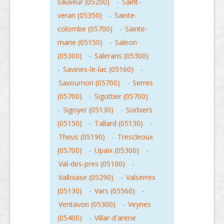
sauveur (05200)
-
Saint-
veran (05350)
-
Sainte-
colombe (05700)
-
Sainte-
marie (05150)
-
Saleon
(05300)
-
Salerans (05300)
-
Savines-le-lac (05160)
-
Savournon (05700)
-
Serres
(05700)
-
Sigottier (05700)
-
Sigoyer (05130)
-
Sorbiers
(05150)
-
Tallard (05130)
-
Theus (05190)
-
Trescleoux
(05700)
-
Upaix (05300)
-
Val-des-pres (05100)
-
Vallouise (05290)
-
Valserres
(05130)
-
Vars (05560)
-
Ventavon (05300)
-
Veynes
(05400)
-
Villar-d'arene